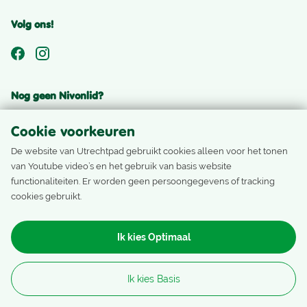
Volg ons!
Nog geen Nivonlid?
Als Nivonlid ontvang je het laatste nieuws, ons ledenblad
Cookie voorkeuren
en boek je accommodaties, reizen en activiteiten met
De website van Utrechtpad gebruikt cookies alleen voor het tonen
ledentarief.
van Youtube video’s en het gebruik van basis website
functionaliteiten. Er worden geen persoongegevens of tracking
Word lid
cookies gebruikt.
Ik kies Optimaal
Nivon Natuurvrienden Copyright
Ik kies Basis