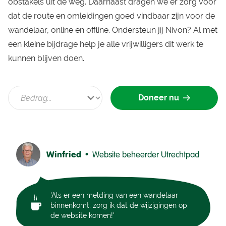
obstakels uit de weg. Daarnaast dragen we er zorg voor
dat de route en omleidingen goed vindbaar zijn voor de
wandelaar, online en offline. Ondersteun jij Nivon? Al met
een kleine bijdrage help je alle vrijwilligers dit werk te
kunnen blijven doen.
Doneer nu
Winfried •
Website beheerder Utrechtpad
'Als er een melding van een wandelaar
binnenkomt, zorg ik dat de wijzigingen op
de website komen!'